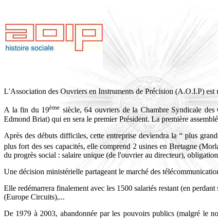
L'Association des Ouvriers en Instruments de Précision (A.O.I.P) est
ème
A la fin du 19
siècle, 64 ouvriers de la Chambre Syndicale des O
Edmond Briat) qui en sera le premier Président. La première assemblé
Après des débuts difficiles, cette entreprise deviendra la “ plus gr
plus fort des ses capacités, elle comprend 2 usines en Bretagne (Morla
du progrès social : salaire unique (de l'ouvrier au directeur), obligatio
Une décision ministérielle partageant le marché des télécommunications
Elle redémarrera finalement avec les 1500 salariés restant (en perda
(Europe Circuits),...
De 1979 à 2003, abandonnée par les pouvoirs publics (malgré le nombr