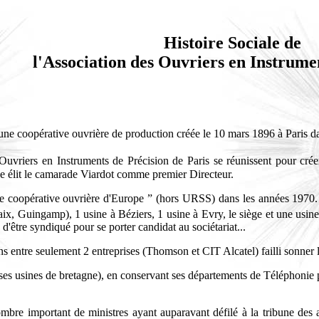
Histoire Sociale de
l'Association des Ouvriers en Instrume
 une coopérative ouvrière de production créée le 10 mars 1896 à Paris 
uvriers en Instruments de Précision de Paris se réunissent pour créer
e élit le camarade Viardot comme premier Directeur.
ande coopérative ouvrière d'Europe ” (hors URSS) dans les années 1970.
ix, Guingamp), 1 usine à Béziers, 1 usine à Evry, le siège et une usine
n d'être syndiqué pour se porter candidat au sociétariat...
 entre seulement 2 entreprises (Thomson et CIT Alcatel) failli sonner la
nt ses usines de bretagne), en conservant ses départements de Télépho
e important de ministres ayant auparavant défilé à la tribune des assem