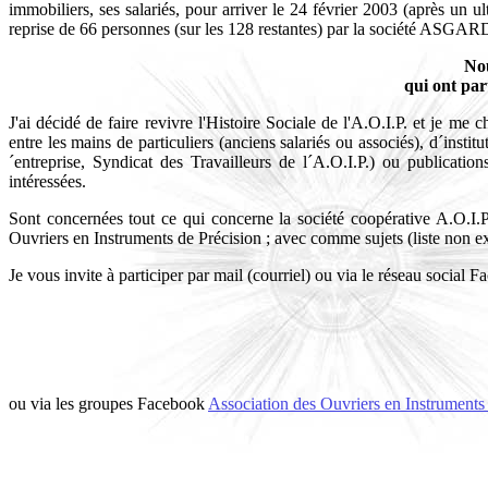
immobiliers, ses salariés, pour arriver le 24 février 2003 (après un
reprise de 66 personnes (sur les 128 restantes) par la société ASGA
Nou
qui ont par
J'ai décidé de faire revivre l'Histoire Sociale de l'A.O.I.P. et je m
entre les mains de particuliers (anciens salariés ou associés), d´insti
´entreprise, Syndicat des Travailleurs de l´A.O.I.P.) ou publicatio
intéressées.
Sont concernées tout ce qui concerne la société coopérative A.O.I.P.,
Ouvriers en Instruments de Précision ; avec comme sujets (liste non exh
Je vous invite à participer par mail (courriel) ou via le réseau social F
ou via les groupes Facebook
Association des Ouvriers en Instruments