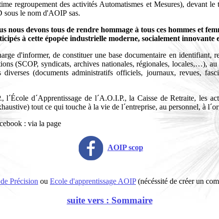
 ultime regroupement des activités Automatismes et Mesures), devant le 
RD sous le nom d'AOIP sas.
s nous devons tous de rendre hommage à tous ces hommes et fe
ticipés à cette épopée industrielle moderne, socialement innovante
e charge d'informer, de constituer une base documentaire en identifiant,
tutions (SCOP, syndicats, archives nationales, régionales, locales,…), a
ns diverses (documents administratifs officiels, journaux, revues, fas
 l´École d´Apprentissage de l´A.O.I.P., la Caisse de Retraite, les act
austive) tout ce qui touche à la vie de l´entreprise, au personnel, à l´o
acebook : via la page
AOIP scop
 de Précision
ou
Ecole d'apprentissage AOIP
(nécéssité de créer un com
suite vers : Sommaire